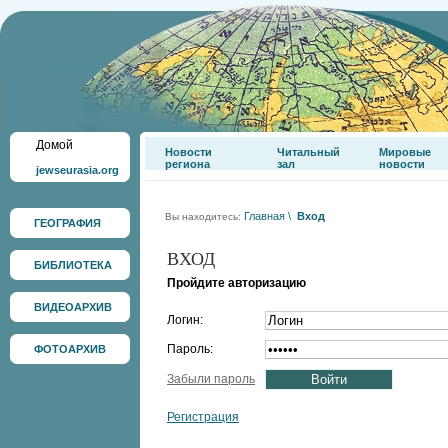
Домой
Новости
Читальный
Мировые
региона
зал
новости
jewseurasia.org
Главная
\
Вход
Вы находитесь:
ГЕОГРАФИЯ
ВХОД
БИБЛИОТЕКА
Пройдите авторизацию
ВИДЕОАРХИВ
Логин:
Пароль:
ФОТОАРХИВ
Забыли пароль
Регистрация