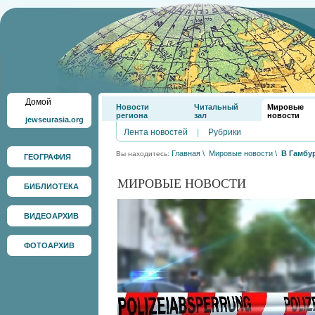
Домой
Новости
Читальный
Мировые
региона
зал
новости
jewseurasia.org
Лента новостей
|
Рубрики
Главная
\
Мировые новости
\
В Гамбур
Вы находитесь:
ГЕОГРАФИЯ
МИРОВЫЕ НОВОСТИ
БИБЛИОТЕКА
ВИДЕОАРХИВ
ФОТОАРХИВ