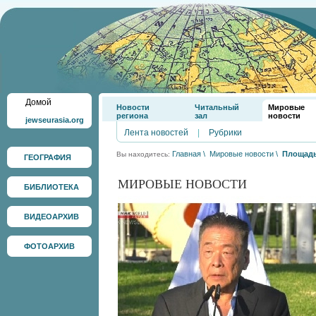
Домой
Новости
Читальный
Мировые
региона
зал
новости
jewseurasia.org
Лента новостей
|
Рубрики
Главная
\
Мировые новости
\
Площадь
Вы находитесь:
ГЕОГРАФИЯ
МИРОВЫЕ НОВОСТИ
БИБЛИОТЕКА
ВИДЕОАРХИВ
ФОТОАРХИВ