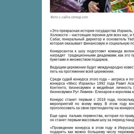
Фото с сайта stmegi.com
«Это прекрасная история государства Израиль, 
Холокосте – настоящие героини для всех нас, и
Сабаг, генеральный директор и основатель Ya
которая оказывает финансовую и социальную п
Конкурсанток к шоу подготовит команда волон
наградят традиционными диадемами, как это пр
букетами и множеством подарков.
Ведущим церемонии будет международно извест
петь на протяжении всей церемонии.
Среди судей конкурса этого года – актриса и 
конкурса «Мисс Израиль» 1992 года Равит Ас
Контенто, бизнесвумен и медийная личность
бизнесвумен Рут Левиев– Елизаров и королева к
Конкурс станет первым с 2018 года, посколь
мероприятий по всему миру. В этом году ко
проголосовать за свою претендентку на конкурс
Еще одна пальма первенства, которая по прав
он станет первым массовым шоу за период панд
«Проведение конкурса в этом году в Иерусал
подарить как можно большему числу переживш