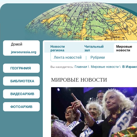
Домой
Новости
Читальный
Мировые
региона
зал
новости
jewseurasia.org
Лента новостей
|
Рубрики
Главная
\
Мировые новости
\
В Израи
Вы находитесь:
ГЕОГРАФИЯ
МИРОВЫЕ НОВОСТИ
БИБЛИОТЕКА
ВИДЕОАРХИВ
ФОТОАРХИВ