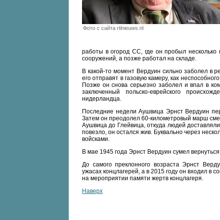
Фото с сайта rtlnieuws.nl
работы в огород СС, где он пробыл несколько
сооружений, а позже работал на складе.
В какой-то момент Вердуин сильно заболел в ре
его отправят в газовую камеру, как неспособног
Позже он снова серьезно заболел и впал в ком
заключенный польско-еврейского происхо
нидерландца.
Последние недели Аушвица Эрнст Вердуин пер
Затем он преодолел 60-километровый марш смер
Аушвица до Глейвица, откуда людей доставляли
повезло, он остался жив. Буквально через нес
войсками.
В мае 1945 года Эрнст Вердуин сумел вернуться
До самого преклонного возраста Эрнст Верду
ужасах концлагерей, а в 2015 году он входил в с
на мероприятии памяти жертв концлагеря.
Наверх