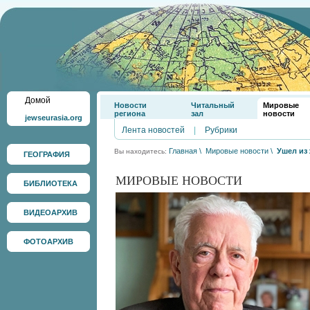
Домой
Новости
Читальный
Мировые
региона
зал
новости
jewseurasia.org
Лента новостей
|
Рубрики
Главная
\
Мировые новости
\
Ушел из
Вы находитесь:
ГЕОГРАФИЯ
МИРОВЫЕ НОВОСТИ
БИБЛИОТЕКА
ВИДЕОАРХИВ
ФОТОАРХИВ