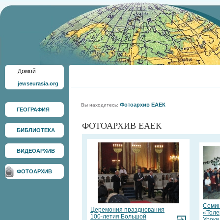
Домой
jewseurasia.org
Фотоархив ЕАЕК
Вы находитесь:
ГЕОГРАФИЯ
ФОТОАРХИВ ЕАЕК
БИБЛИОТЕКА
ВИДЕОАРХИВ
ФОТОАРХИВ
Семи
Церемония празднования
«Толе
100-летия Большой
Уроки