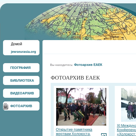
Домой
jewseurasia.org
Фотоархив ЕАЕК
Вы находитесь:
ГЕОГРАФИЯ
ФОТОАРХИВ ЕАЕК
БИБЛИОТЕКА
ВИДЕОАРХИВ
ФОТОАРХИВ
XI Междун
Открытие памятника
Конференц
жертвам Холокоста,
«Холокост: